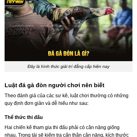
Đây là hình thức giải trí đẳng cấp hiện nay
Luật đá gà đòn người chơi nên biết
Theo đánh giá của các sư kê, luật chơi thường có những
quy định đơn giản và dễ hiểu như sau:
Thể thức thi đấu
Hai chiến kê tham gia thi đấu phải có cân nặng giống
nhau. Trọng tài sẽ kiểm tra cẩn thận cân nặng, kích thước