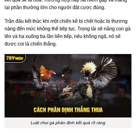
lại phần thưởng lớn cho người đặt cược đúng.
Trận đấu kết thúc khi một chiến kê bị chết hoặc bị thương
nặng đến mức không thể tiếp tục. Trọng tài sẽ nâng con gà
lên và hạ xuống ba lần liên tiếp, nếu không ngã, nó sẽ
được coi là chiến thắng.
Luật chọi gà phân định kết quả rõ ràng