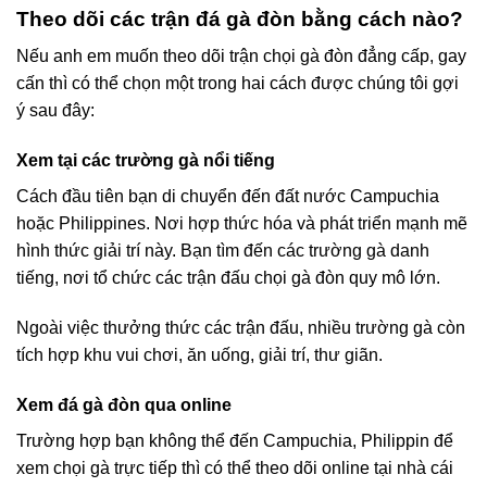
Theo dõi các trận đá gà đòn bằng cách nào?
Nếu anh em muốn theo dõi trận chọi gà đòn đẳng cấp, gay
cấn thì có thể chọn một trong hai cách được chúng tôi gợi
ý sau đây:
Xem tại các trường gà nổi tiếng
Cách đầu tiên bạn di chuyển đến đất nước Campuchia
hoặc Philippines. Nơi hợp thức hóa và phát triển mạnh mẽ
hình thức giải trí này. Bạn tìm đến các trường gà danh
tiếng, nơi tổ chức các trận đấu chọi gà đòn quy mô lớn.
Ngoài việc thưởng thức các trận đấu, nhiều trường gà còn
tích hợp khu vui chơi, ăn uống, giải trí, thư giãn.
Xem đá gà đòn qua online
Trường hợp bạn không thể đến Campuchia, Philippin để
xem chọi gà trực tiếp thì có thể theo dõi online tại nhà cái