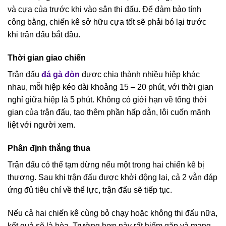
và cựa của trước khi vào sân thi đấu. Để đảm bảo tính
công bằng, chiến kê sở hữu cựa tốt sẽ phải bó lại trước
khi trận đấu bắt đầu.
Thời gian giao chiến
Trận đấu
đá gà đòn
được chia thành nhiều hiệp khác
nhau, mỗi hiệp kéo dài khoảng 15 – 20 phút, với thời gian
nghỉ giữa hiệp là 5 phút. Không có giới hạn về tổng thời
gian của trận đấu, tạo thêm phần hấp dẫn, lôi cuốn mãnh
liệt với người xem.
Phân định thắng thua
Trận đấu có thể tạm dừng nếu một trong hai chiến kê bị
thương. Sau khi trận đấu được khởi động lại, cả 2 vẫn đáp
ứng đủ tiêu chí về thể lực, trận đấu sẽ tiếp tục.
Nếu cả hai chiến kê cùng bỏ chạy hoặc không thi đấu nữa,
kết quả sẽ là hòa. Trường hợp này rất hiếm gặp và mang