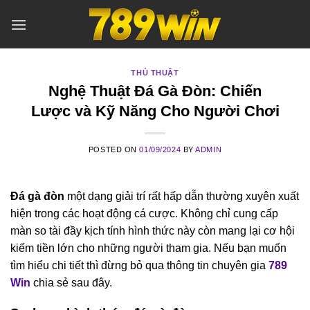
Skip
to
content
THỦ THUẬT
Nghệ Thuật Đá Gà Đòn: Chiến
Lược và Kỹ Năng Cho Người Chơi
POSTED ON
01/09/2024
BY
ADMIN
Đá gà đòn
một dạng giải trí rất hấp dẫn thường xuyên xuất
hiện trong các hoạt động cá cược. Không chỉ cung cấp
màn so tài đầy kịch tính hình thức này còn mang lại cơ hội
kiếm tiền lớn cho những người tham gia. Nếu bạn muốn
tìm hiểu chi tiết thì đừng bỏ qua thông tin chuyên gia
789
Win
chia sẻ sau đây.