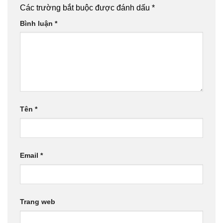
Các trường bắt buộc được đánh dấu
*
Bình luận
*
Tên
*
Email
*
Trang web