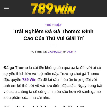
Skip
to
content
THỦ THUẬT
Trải Nghiệm Đá Gà Thomo: Đỉnh
Cao Của Thú Vui Giải Trí
POSTED ON
27/08/2024
BY
ADMIN
Đá gà Thomo
là cái tên không còn quá xa lạ đối với ai có
sự yêu thích lớn với bộ môn này. Trường chọi gà Thomo
độc quyền
789 Win
đã để lại rất nhiều ấn tượng đối với
anh em kê thủ bởi vô vàn ưu điểm đặc sắc. Ngay trong bài
viết sau chúng ta sẽ cùng tìm hiểu sâu hơn về sảnh game
siêu phẩm của nhà cái nhé.