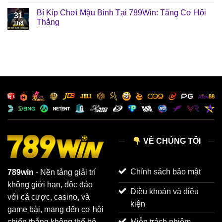
Bí Kíp Chơi Mậu Binh Tại 789Win: Tăng Cơ Hội
31
Thắng
Th8
VỀ CHÚNG TÔI
Chính sách bảo mật
789win
- Nền tảng giải trí
không giới hạn, độc đáo
Điều khoản và điều
với cá cược, casino, và
kiện
game bài, mang đến cơ hội
Miễn trách nhiệm
chiến thắng không thể bỏ