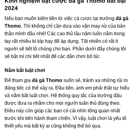
Kinh nghiệm đặt cược đá gà Thomo bất bại
2024
Nếu bạn muốn kiếm tiền từ việc cá cược tại trường
đá gà
Thomo
. Thì không chỉ cần dựa vào vận may rủi của bản
thân mình đâu nhé! Các cao thủ lâu năm luôn nắm trong
tay rất nhiều bí kíp hay để áp dụng. Tất nhiên có rất ít
người sẽ tiết lộ chúng cho bạn. Phần dưới đây chúng tôi
sẽ bật mí chi tiết nhất để các dân chơi bỏ túi:
Nắm bắt luật chơi
Để tham gia
đá gà Thomo
suôn sẻ, tránh xa những rủi ro
đáng tiếc có thể xảy ra. Đầu tiên, anh em phải thật sự hiểu
và nắm bắt luật chơi. Hệ thống quy tắc của trường đấu
được đưa ra nhằm cho mọi người tuân thủ đúng theo.
Điều này còn giúp các bạn có cái nhìn tổng quan nhất
trước khi tiến hành tham chiến. Vì vậy, luật chơi là yếu tố
thiết yếu mà bất kỳ ai cũng không thể bỏ qua.