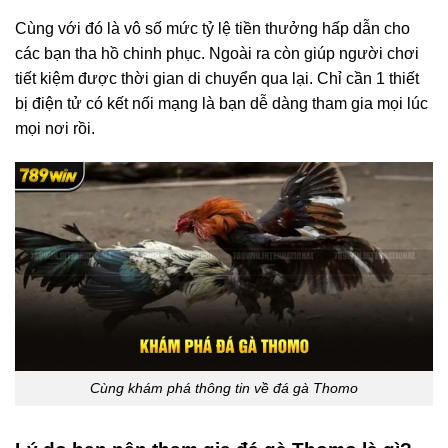
Cùng với đó là vô số mức tỷ lệ tiền thưởng hấp dẫn cho
các bạn tha hồ chinh phục. Ngoài ra còn giúp người chơi
tiết kiệm được thời gian di chuyển qua lại. Chỉ cần 1 thiết
bị điện tử có kết nối mạng là bạn dễ dàng tham gia mọi lúc
mọi nơi rồi.
Cùng khám phá thông tin về đá gà Thomo