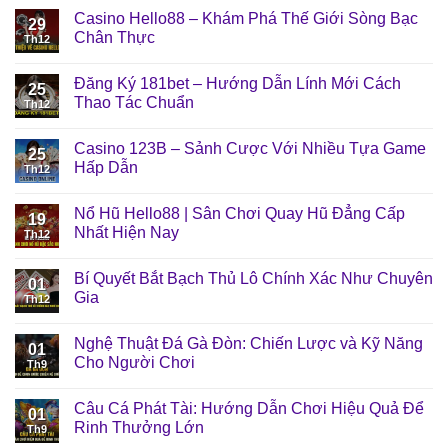
Casino Hello88 – Khám Phá Thế Giới Sòng Bạc
29
Chân Thực
Th12
Đăng Ký 181bet – Hướng Dẫn Lính Mới Cách
25
Thao Tác Chuẩn
Th12
Casino 123B – Sảnh Cược Với Nhiều Tựa Game
25
Hấp Dẫn
Th12
Nổ Hũ Hello88 | Sân Chơi Quay Hũ Đẳng Cấp
19
Nhất Hiện Nay
Th12
Bí Quyết Bắt Bạch Thủ Lô Chính Xác Như Chuyên
01
Gia
Th12
Nghệ Thuật Đá Gà Đòn: Chiến Lược và Kỹ Năng
01
Cho Người Chơi
Th9
Câu Cá Phát Tài: Hướng Dẫn Chơi Hiệu Quả Để
01
Rinh Thưởng Lớn
Th9